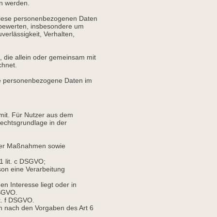
en werden.
s diese personenbezogenen Daten
u bewerten, insbesondere um
verlässigkeit, Verhalten,
e, die allein oder gemeinsam mit
chnet.
 die personenbezogene Daten im
mit. Für Nutzer aus dem
echtsgrundlage in der
icher Maßnahmen sowie
 1 lit. c DSGVO;
son eine Verarbeitung
n Interesse liegt oder in
 DSGVO.
it. f DSGVO.
h nach den Vorgaben des Art 6