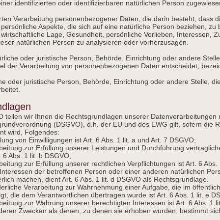
er identifizierten oder identifizierbaren natürlichen Person zugewies
sierten Verarbeitung personenbezogener Daten, die darin besteht, das
ersönliche Aspekte, die sich auf eine natürliche Person beziehen, z
 wirtschaftliche Lage, Gesundheit, persönliche Vorlieben, Interessen, Zu
ieser natürlichen Person zu analysieren oder vorherzusagen.
türliche oder juristische Person, Behörde, Einrichtung oder andere Stell
el der Verarbeitung von personenbezogenen Daten entscheidet, bezei
iche oder juristische Person, Behörde, Einrichtung oder andere Stelle,
beitet.
ndlagen
teilen wir Ihnen die Rechtsgrundlagen unserer Datenverarbeitungen 
rundverordnung (DSGVO), d.h. der EU und des EWG gilt, sofern die R
nt wird, Folgendes:
ung von Einwilligungen ist Art. 6 Abs. 1 lit. a und Art. 7 DSGVO;
rbeitung zur Erfüllung unserer Leistungen und Durchführung vertragl
 6 Abs. 1 lit. b DSGVO;
eitung zur Erfüllung unserer rechtlichen Verpflichtungen ist Art. 6 Abs.
 Interessen der betroffenen Person oder einer anderen natürlichen Per
ich machen, dient Art. 6 Abs. 1 lit. d DSGVO als Rechtsgrundlage.
erliche Verarbeitung zur Wahrnehmung einer Aufgabe, die im öffentliche
gt, die dem Verantwortlichen übertragen wurde ist Art. 6 Abs. 1 lit. e
eitung zur Wahrung unserer berechtigten Interessen ist Art. 6 Abs. 1 l
deren Zwecken als denen, zu denen sie erhoben wurden, bestimmt sic