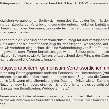
Kategorien von Daten (entsprechend Art. 9 Abs. 1 DSGVO) bestimmt si
etzlichen Vorgabenunter Berücksichtigung des Stands der Technik, de
nd der Zwecke der Verarbeitung sowie der unterschiedlichen Eintritts
reiheiten natürlicher Personen, geeignete technische und organisato
u zu gewährleisten.
ndere die Sicherung der Vertraulichkeit, Integrität und Verfügbarkeit
als auch des sie betreffenden Zugriffs, der Eingabe, Weitergabe, der
en wir Verfahren eingerichtet, die eine Wahrnehmung von Betroffenen
n gewährleisten. Ferner berücksichtigen wir den Schutz personenbezo
rdware, Software sowie Verfahren, entsprechend dem Prinzip des Dat
schutzfreundliche Voreinstellungen.
ragsverarbeitern, gemeinsam Verantwortlichen un
rarbeitung Daten gegenüber anderen Personen und Unternehmen (Auf
enbaren, sie an diese übermitteln oder ihnen sonst Zugriff auf die Daten
bnis (z.B. wenn eine Übermittlung der Daten an Dritte, wie an Zahlungs
, Nutzer eingewilligt haben, eine rechtliche Verpflichtung dies vorsieht 
m Einsatz von Beauftragten, Webhostern, etc.).
ehmen unserer Unternehmensgruppe offenbaren, übermitteln oder ihne
nistrativen Zwecken als berechtigtes Interesse und darüberhinausgehe
lage.