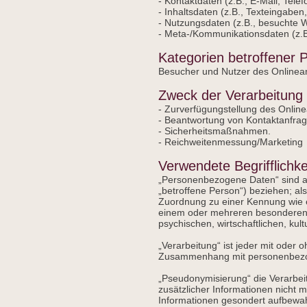
- Kontaktdaten (z.B., E-Mail, Tel
- Inhaltsdaten (z.B., Texteingaben
- Nutzungsdaten (z.B., besuchte We
- Meta-/Kommunikationsdaten (z.B
Kategorien betroffener 
Besucher und Nutzer des Onlinea
Zweck der Verarbeitung
- Zurverfügungstellung des Online
- Beantwortung von Kontaktanfra
- Sicherheitsmaßnahmen.
- Reichweitenmessung/Marketing
Verwendete Begrifflichke
„Personenbezogene Daten“ sind alle
„betroffene Person“) beziehen; als
Zuordnung zu einer Kennung wie 
einem oder mehreren besonderen M
psychischen, wirtschaftlichen, kult
„Verarbeitung“ ist jeder mit oder
Zusammenhang mit personenbezoge
„Pseudonymisierung“ die Verarbe
zusätzlicher Informationen nicht 
Informationen gesondert aufbewah