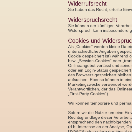
Widerrufsrecht
Sie haben das Recht, erteilte Einw
Widerspruchsrecht
Sie können der künftigen Verarbe
Widerspruch kann insbesondere ge
Cookies und Widerspruc
Als „Cookies“ werden kleine Date
unterschiedliche Angaben gespeic
Cookie gespeichert ist) während 
bzw. „Session-Cookies“ oder „tra
Onlineangebot verlässt und seinen
oder ein Login-Status gespeicher
des Browsers gespeichert bleiben
aufsuchen. Ebenso können in eine
Marketingzwecke verwendet werden
Verantwortlichen, der das Online
„First-Party Cookies“).
Wir können temporäre und perman
Sofern wir die Nutzer um eine Einw
Rechtsgrundlage dieser Verarbeit
entsprechend den nachfolgenden 
(d.h. Interesse an der Analyse, Op
DSGVO) oder sofern der Einsatz vo