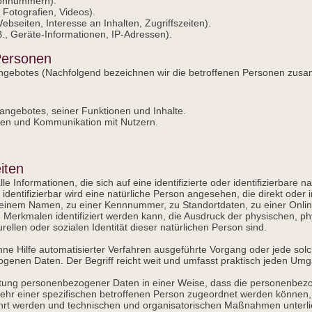
efonnummern).
, Fotografien, Videos).
bseiten, Interesse an Inhalten, Zugriffszeiten).
., Geräte-Informationen, IP-Adressen).
Personen
ngebotes (Nachfolgend bezeichnen wir die betroffenen Personen zusa
angebotes, seiner Funktionen und Inhalte.
gen und Kommunikation mit Nutzern.
iten
 Informationen, die sich auf eine identifizierte oder identifizierbare 
 identifizierbar wird eine natürliche Person angesehen, die direkt oder i
einem Namen, zu einer Kennnummer, zu Standortdaten, zu einer Onlin
erkmalen identifiziert werden kann, die Ausdruck der physischen, ph
urellen oder sozialen Identität dieser natürlichen Person sind.
 ohne Hilfe automatisierter Verfahren ausgeführte Vorgang oder jede so
nen Daten. Der Begriff reicht weit und umfasst praktisch jeden Umg
itung personenbezogener Daten in einer Weise, dass die personenbe
mehr einer spezifischen betroffenen Person zugeordnet werden können,
rt werden und technischen und organisatorischen Maßnahmen unterlie