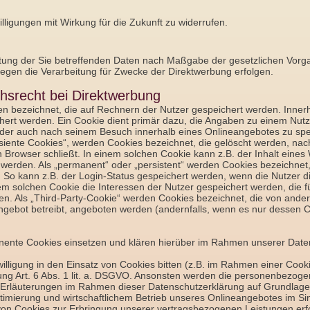
illigungen mit Wirkung für die Zukunft zu widerrufen.
itung der Sie betreffenden Daten nach Maßgabe der gesetzlichen Vorg
gen die Verarbeitung für Zwecke der Direktwerbung erfolgen.
hsrecht bei Direktwerbung
ien bezeichnet, die auf Rechnern der Nutzer gespeichert werden. Inne
hert werden. Ein Cookie dient primär dazu, die Angaben zu einem Nut
oder auch nach seinem Besuch innerhalb eines Onlineangebotes zu spe
nsiente Cookies“, werden Cookies bezeichnet, die gelöscht werden, nac
 Browser schließt. In einem solchen Cookie kann z.B. der Inhalt eine
t werden. Als „permanent“ oder „persistent“ werden Cookies bezeichne
. So kann z.B. der Login-Status gespeichert werden, wenn die Nutzer
m solchen Cookie die Interessen der Nutzer gespeichert werden, die 
. Als „Third-Party-Cookie“ werden Cookies bezeichnet, die von ander
angebot betreibt, angeboten werden (andernfalls, wenn es nur dessen C
ente Cookies einsetzen und klären hierüber im Rahmen unserer Daten
illigung in den Einsatz von Cookies bitten (z.B. im Rahmen einer Cookie-
ung Art. 6 Abs. 1 lit. a. DSGVO. Ansonsten werden die personenbezog
Erläuterungen im Rahmen dieser Datenschutzerklärung auf Grundlage 
timierung und wirtschaftlichem Betrieb unseres Onlineangebotes im Sinne 
n Cookies zur Erbringung unserer vertragsbezogenen Leistungen erforder