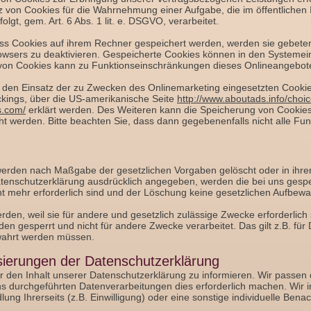
von Cookies für die Wahrnehmung einer Aufgabe, die im öffentlichen Int
olgt, gem. Art. 6 Abs. 1 lit. e. DSGVO, verarbeitet.
dass Cookies auf ihrem Rechner gespeichert werden, werden sie gebete
owsers zu deaktivieren. Gespeicherte Cookies können in den Systemei
 von Cookies kann zu Funktionseinschränkungen dieses Onlineangebote
 den Einsatz der zu Zwecken des Onlinemarketing eingesetzten Cookies
ackings, über die US-amerikanische Seite
http://www.aboutads.info/choic
s.com/
erklärt werden. Des Weiteren kann die Speicherung von Cookies 
ht werden. Bitte beachten Sie, dass dann gegebenenfalls nicht alle F
werden nach Maßgabe der gesetzlichen Vorgaben gelöscht oder in ihrer
tenschutzerklärung ausdrücklich angegeben, werden die bei uns gespe
ht mehr erforderlich sind und der Löschung keine gesetzlichen Aufbew
rden, weil sie für andere und gesetzlich zulässige Zwecke erforderlich
en gesperrt und nicht für andere Zwecke verarbeitet. Das gilt z.B. für
wahrt werden müssen.
sierungen der Datenschutzerklärung
er den Inhalt unserer Datenschutzerklärung zu informieren. Wir passen
 durchgeführten Datenverarbeitungen dies erforderlich machen. Wir in
g Ihrerseits (z.B. Einwilligung) oder eine sonstige individuelle Benach