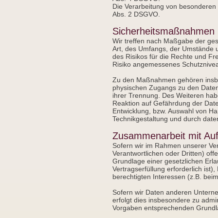
Die Verarbeitung von besonderen 
Abs. 2 DSGVO.
Sicherheitsmaßnahmen
Wir treffen nach Maßgabe der ges
Art, des Umfangs, der Umstände u
des Risikos für die Rechte und F
Risiko angemessenes Schutznivea
Zu den Maßnahmen gehören insbeso
physischen Zugangs zu den Daten, 
ihrer Trennung. Des Weiteren hab
Reaktion auf Gefährdung der Date
Entwicklung, bzw. Auswahl von Ha
Technikgestaltung und durch daten
Zusammenarbeit mit Auft
Sofern wir im Rahmen unserer Ve
Verantwortlichen oder Dritten) off
Grundlage einer gesetzlichen Erlau
Vertragserfüllung erforderlich ist)
berechtigten Interessen (z.B. bei
Sofern wir Daten anderen Untern
erfolgt dies insbesondere zu admi
Vorgaben entsprechenden Grund