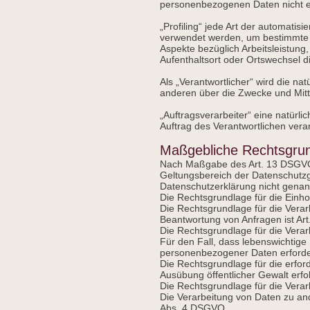
personenbezogenen Daten nicht ein
„Profiling“ jede Art der automati
verwendet werden, um bestimmte p
Aspekte bezüglich Arbeitsleistung,
Aufenthaltsort oder Ortswechsel d
Als „Verantwortlicher“ wird die na
anderen über die Zwecke und Mitt
„Auftragsverarbeiter“ eine natürl
Auftrag des Verantwortlichen verar
Maßgebliche Rechtsgru
Nach Maßgabe des Art. 13 DSGVO 
Geltungsbereich der Datenschutzg
Datenschutzerklärung nicht genan
Die Rechtsgrundlage für die Einhol
Die Rechtsgrundlage für die Vera
Beantwortung von Anfragen ist Art.
Die Rechtsgrundlage für die Verarb
Für den Fall, dass lebenswichtige
personenbezogener Daten erforderl
Die Rechtsgrundlage für die erford
Ausübung öffentlicher Gewalt erfol
Die Rechtsgrundlage für die Verarb
Die Verarbeitung von Daten zu an
Abs. 4 DSGVO.