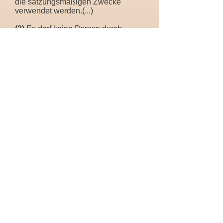
die satzungsmäßigen Zwecke
verwendet werden.(...)
(3)
Es darf keine Person durch
Ausgaben, die dem Zweck der
Körperschaft fremd sind, oder durch
unverhältnismäßig hohe
Vergütungen begünstigt werden.(...)
Der Verein Kindersonne ist wegen
Förderung der Kinder- und
Jugendhilfe durch Bescheinigung
des Finanzamts Wiesbaden als
gemeinnützig anerkannt.
Zitat
„Es geht nicht darum, dem Leben
mehr Tage zu geben, sondern den
Tagen mehr Leben.“
Cicely Saunders